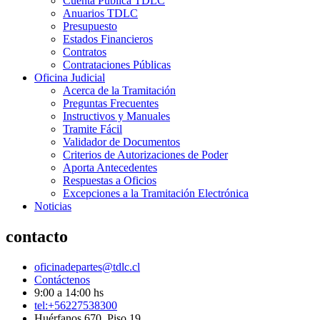
Cuenta Pública TDLC
Anuarios TDLC
Presupuesto
Estados Financieros
Contratos
Contrataciones Públicas
Oficina Judicial
Acerca de la Tramitación
Preguntas Frecuentes
Instructivos y Manuales
Tramite Fácil
Validador de Documentos
Criterios de Autorizaciones de Poder
Aporta Antecedentes
Respuestas a Oficios
Excepciones a la Tramitación Electrónica
Noticias
contacto
oficinadepartes@tdlc.cl
Contáctenos
9:00 a 14:00 hs
tel:+56227538300
Huérfanos 670, Piso 19