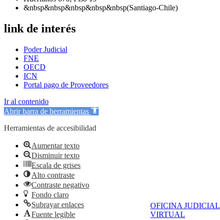
&nbsp&nbsp&nbsp&nbsp&nbsp(Santiago-Chile)
link de interés
Poder Judicial
FNE
OECD
ICN
Portal pago de Proveedores
Ir al contenido
Abrir barra de herramientas
Herramientas de accesibilidad
Aumentar texto
Disminuir texto
Escala de grises
Alto contraste
Contraste negativo
Fondo claro
Subrayar enlaces
OFICINA JUDICIAL
Fuente legible
VIRTUAL