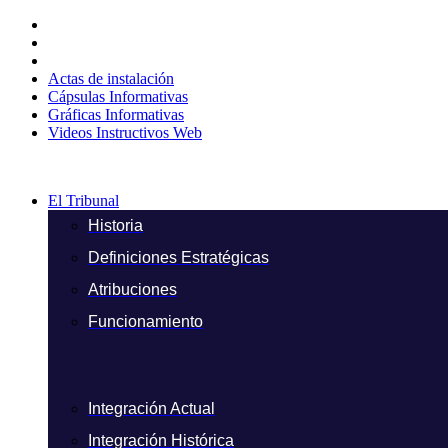
Ir
al
contenido
Actas de instalación
Cápsulas Informativas
Gráficas Informativas
Videos Instructivos Web
El Tribunal
Historia
Definiciones Estratégicas
Atribuciones
Funcionamiento
Integración Actual
Integración Histórica