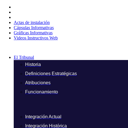
Ir
al
contenido
Actas de instalación
Cápsulas Informativas
Gráficas Informativas
Videos Instructivos Web
El Tribunal
Historia
Definiciones Estratégicas
Atribuciones
Funcionamiento
Integración Actual
Integración Histórica