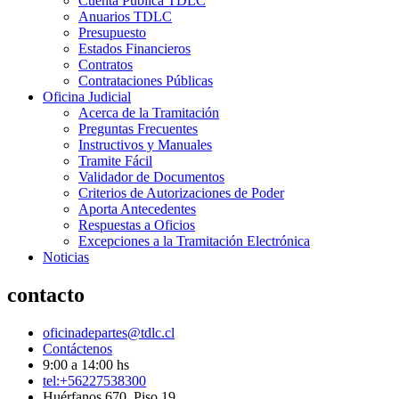
Cuenta Pública TDLC
Anuarios TDLC
Presupuesto
Estados Financieros
Contratos
Contrataciones Públicas
Oficina Judicial
Acerca de la Tramitación
Preguntas Frecuentes
Instructivos y Manuales
Tramite Fácil
Validador de Documentos
Criterios de Autorizaciones de Poder
Aporta Antecedentes
Respuestas a Oficios
Excepciones a la Tramitación Electrónica
Noticias
contacto
oficinadepartes@tdlc.cl
Contáctenos
9:00 a 14:00 hs
tel:+56227538300
Huérfanos 670, Piso 19