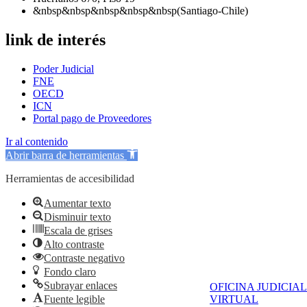
&nbsp&nbsp&nbsp&nbsp&nbsp(Santiago-Chile)
link de interés
Poder Judicial
FNE
OECD
ICN
Portal pago de Proveedores
Ir al contenido
Abrir barra de herramientas
Herramientas de accesibilidad
Aumentar texto
Disminuir texto
Escala de grises
Alto contraste
Contraste negativo
Fondo claro
Subrayar enlaces
OFICINA JUDICIAL
Fuente legible
VIRTUAL