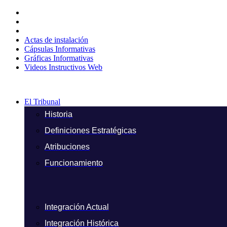
Ir
al
contenido
Actas de instalación
Cápsulas Informativas
Gráficas Informativas
Videos Instructivos Web
El Tribunal
Historia
Definiciones Estratégicas
Atribuciones
Funcionamiento
Integración Actual
Integración Histórica