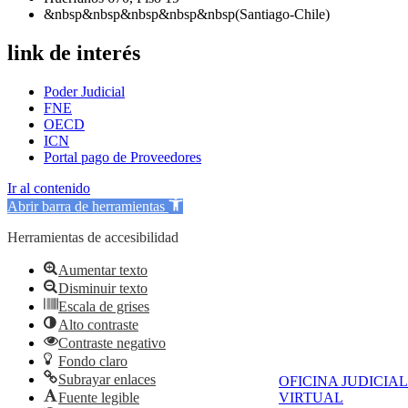
&nbsp&nbsp&nbsp&nbsp&nbsp(Santiago-Chile)
link de interés
Poder Judicial
FNE
OECD
ICN
Portal pago de Proveedores
Ir al contenido
Abrir barra de herramientas
Herramientas de accesibilidad
Aumentar texto
Disminuir texto
Escala de grises
Alto contraste
Contraste negativo
Fondo claro
Subrayar enlaces
OFICINA JUDICIAL
Fuente legible
VIRTUAL