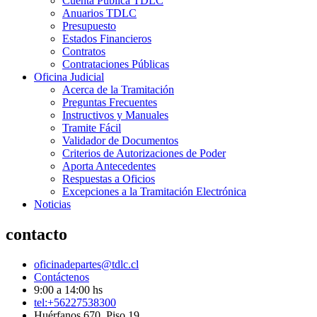
Cuenta Pública TDLC
Anuarios TDLC
Presupuesto
Estados Financieros
Contratos
Contrataciones Públicas
Oficina Judicial
Acerca de la Tramitación
Preguntas Frecuentes
Instructivos y Manuales
Tramite Fácil
Validador de Documentos
Criterios de Autorizaciones de Poder
Aporta Antecedentes
Respuestas a Oficios
Excepciones a la Tramitación Electrónica
Noticias
contacto
oficinadepartes@tdlc.cl
Contáctenos
9:00 a 14:00 hs
tel:+56227538300
Huérfanos 670, Piso 19