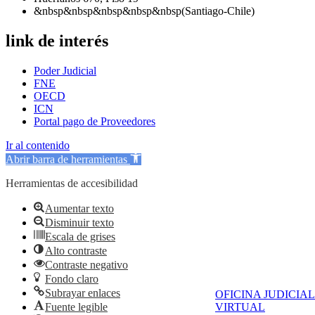
&nbsp&nbsp&nbsp&nbsp&nbsp(Santiago-Chile)
link de interés
Poder Judicial
FNE
OECD
ICN
Portal pago de Proveedores
Ir al contenido
Abrir barra de herramientas
Herramientas de accesibilidad
Aumentar texto
Disminuir texto
Escala de grises
Alto contraste
Contraste negativo
Fondo claro
Subrayar enlaces
OFICINA JUDICIAL
Fuente legible
VIRTUAL