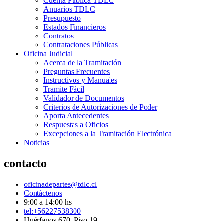
Cuenta Pública TDLC
Anuarios TDLC
Presupuesto
Estados Financieros
Contratos
Contrataciones Públicas
Oficina Judicial
Acerca de la Tramitación
Preguntas Frecuentes
Instructivos y Manuales
Tramite Fácil
Validador de Documentos
Criterios de Autorizaciones de Poder
Aporta Antecedentes
Respuestas a Oficios
Excepciones a la Tramitación Electrónica
Noticias
contacto
oficinadepartes@tdlc.cl
Contáctenos
9:00 a 14:00 hs
tel:+56227538300
Huérfanos 670, Piso 19