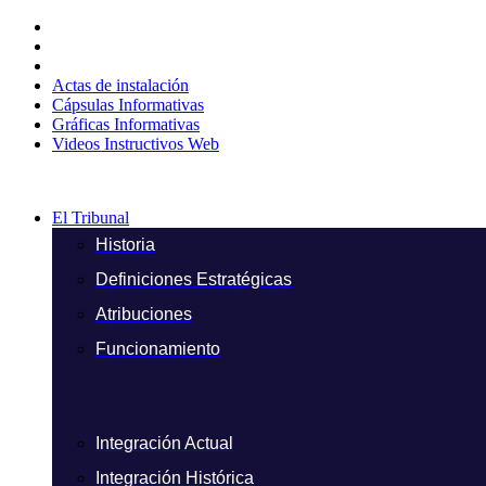
Ir
al
contenido
Actas de instalación
Cápsulas Informativas
Gráficas Informativas
Videos Instructivos Web
El Tribunal
Historia
Definiciones Estratégicas
Atribuciones
Funcionamiento
Integración Actual
Integración Histórica