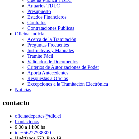
Cuenta Pública TDLC
Anuarios TDLC
Presupuesto
Estados Financieros
Contratos
Contrataciones Públicas
Oficina Judicial
Acerca de la Tramitación
Preguntas Frecuentes
Instructivos y Manuales
Tramite Fácil
Validador de Documentos
Criterios de Autorizaciones de Poder
Aporta Antecedentes
Respuestas a Oficios
Excepciones a la Tramitación Electrónica
Noticias
contacto
oficinadepartes@tdlc.cl
Contáctenos
9:00 a 14:00 hs
tel:+56227538300
Huérfanos 670, Piso 19