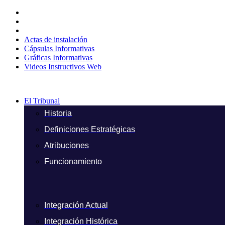
Ir
al
contenido
Actas de instalación
Cápsulas Informativas
Gráficas Informativas
Videos Instructivos Web
El Tribunal
Historia
Definiciones Estratégicas
Atribuciones
Funcionamiento
Integración Actual
Integración Histórica