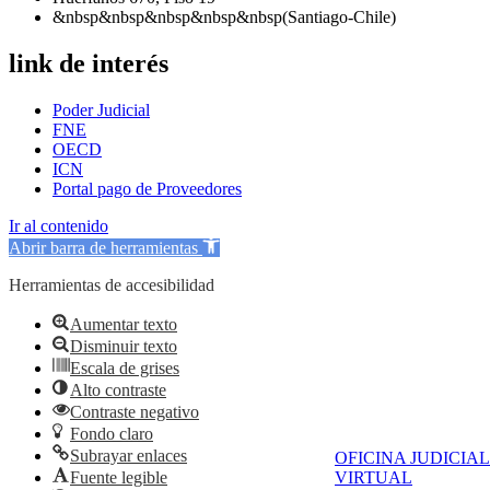
&nbsp&nbsp&nbsp&nbsp&nbsp(Santiago-Chile)
link de interés
Poder Judicial
FNE
OECD
ICN
Portal pago de Proveedores
Ir al contenido
Abrir barra de herramientas
Herramientas de accesibilidad
Aumentar texto
Disminuir texto
Escala de grises
Alto contraste
Contraste negativo
Fondo claro
Subrayar enlaces
OFICINA JUDICIAL
Fuente legible
VIRTUAL