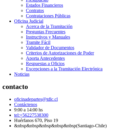
Estados Financieros
Contratos
Contrataciones Públicas
Oficina Judicial
Acerca de la Tramitación
Preguntas Frecuentes
Instructivos y Manuales
Tramite Fácil
Validador de Documentos
Criterios de Autorizaciones de Poder
Aporta Antecedentes
Respuestas a Oficios
Excepciones a la Tramitación Electrónica
Noticias
contacto
oficinadepartes@tdlc.cl
Contáctenos
9:00 a 14:00 hs
tel:+56227538300
Huérfanos 670, Piso 19
&nbsp&nbsp&nbsp&nbsp&nbsp(Santiago-Chile)