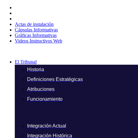
Ir
al
contenido
Actas de instalación
Cápsulas Informativas
Gráficas Informativas
Videos Instructivos Web
El Tribunal
Historia
Definiciones Estratégicas
Atribuciones
Funcionamiento
Integración Actual
Integración Histórica