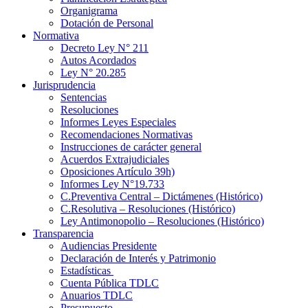
Organigrama
Dotación de Personal
Normativa
Decreto Ley N° 211
Autos Acordados
Ley N° 20.285
Jurisprudencia
Sentencias
Resoluciones
Informes Leyes Especiales
Recomendaciones Normativas
Instrucciones de carácter general
Acuerdos Extrajudiciales
Oposiciones Artículo 39h)
Informes Ley N°19.733
C.Preventiva Central – Dictámenes (Histórico)
C.Resolutiva – Resoluciones (Histórico)
Ley Antimonopolio – Resoluciones (Histórico)
Transparencia
Audiencias Presidente
Declaración de Interés y Patrimonio
Estadísticas
Cuenta Pública TDLC
Anuarios TDLC
Presupuesto