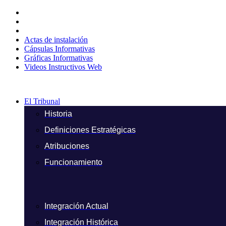
Ir
al
contenido
Actas de instalación
Cápsulas Informativas
Gráficas Informativas
Videos Instructivos Web
El Tribunal
Historia
Definiciones Estratégicas
Atribuciones
Funcionamiento
Integración Actual
Integración Histórica