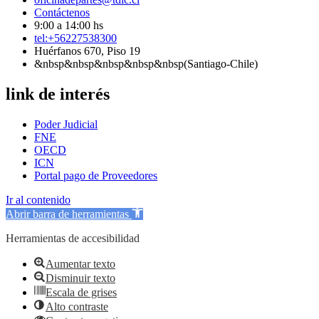
Contáctenos
9:00 a 14:00 hs
tel:+56227538300
Huérfanos 670, Piso 19
&nbsp&nbsp&nbsp&nbsp&nbsp(Santiago-Chile)
link de interés
Poder Judicial
FNE
OECD
ICN
Portal pago de Proveedores
Ir al contenido
Abrir barra de herramientas
Herramientas de accesibilidad
Aumentar texto
Disminuir texto
Escala de grises
Alto contraste