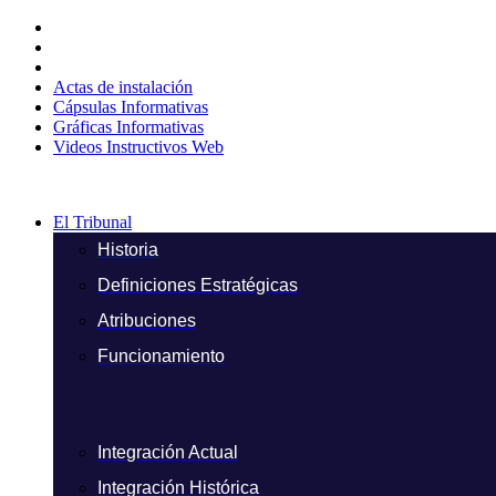
Ir
al
contenido
Actas de instalación
Cápsulas Informativas
Gráficas Informativas
Videos Instructivos Web
El Tribunal
Historia
Definiciones Estratégicas
Atribuciones
Funcionamiento
Integración Actual
Integración Histórica