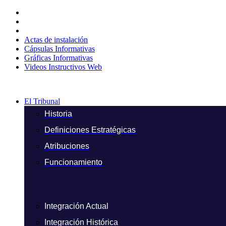
Ir
al
contenido
Actas de instalación
Cápsulas Informativas
Gráficas Informativas
Videos Instructivos Web
El Tribunal
Historia
Definiciones Estratégicas
Atribuciones
Funcionamiento
Integración Actual
Integración Histórica