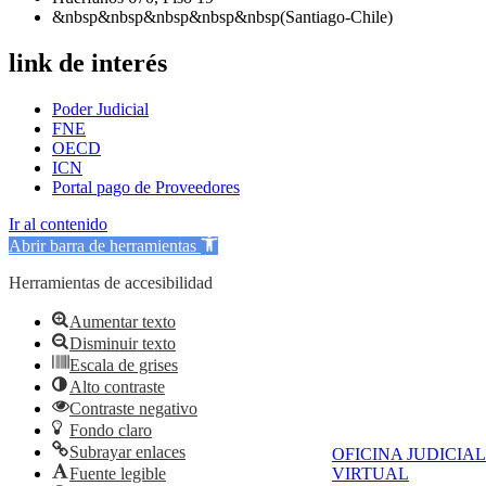
&nbsp&nbsp&nbsp&nbsp&nbsp(Santiago-Chile)
link de interés
Poder Judicial
FNE
OECD
ICN
Portal pago de Proveedores
Ir al contenido
Abrir barra de herramientas
Herramientas de accesibilidad
Aumentar texto
Disminuir texto
Escala de grises
Alto contraste
Contraste negativo
Fondo claro
Subrayar enlaces
OFICINA JUDICIAL
Fuente legible
VIRTUAL