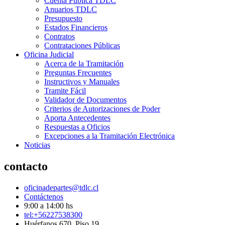
Cuenta Pública TDLC
Anuarios TDLC
Presupuesto
Estados Financieros
Contratos
Contrataciones Públicas
Oficina Judicial
Acerca de la Tramitación
Preguntas Frecuentes
Instructivos y Manuales
Tramite Fácil
Validador de Documentos
Criterios de Autorizaciones de Poder
Aporta Antecedentes
Respuestas a Oficios
Excepciones a la Tramitación Electrónica
Noticias
contacto
oficinadepartes@tdlc.cl
Contáctenos
9:00 a 14:00 hs
tel:+56227538300
Huérfanos 670, Piso 19