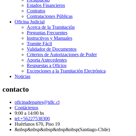
Estados Financieros
Contratos
Contrataciones Públicas
Oficina Judicial
Acerca de la Tramitación
Preguntas Frecuentes
Instructivos y Manuales
Tramite Fácil
Validador de Documentos
Criterios de Autorizaciones de Poder
Aporta Antecedentes
Respuestas a Oficios
Excepciones a la Tramitación Electrónica
Noticias
contacto
oficinadepartes@tdlc.cl
Contáctenos
9:00 a 14:00 hs
tel:+56227538300
Huérfanos 670, Piso 19
&nbsp&nbsp&nbsp&nbsp&nbsp(Santiago-Chile)