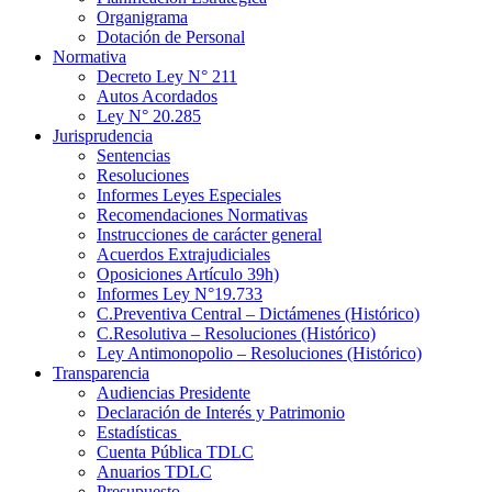
Organigrama
Dotación de Personal
Normativa
Decreto Ley N° 211
Autos Acordados
Ley N° 20.285
Jurisprudencia
Sentencias
Resoluciones
Informes Leyes Especiales
Recomendaciones Normativas
Instrucciones de carácter general
Acuerdos Extrajudiciales
Oposiciones Artículo 39h)
Informes Ley N°19.733
C.Preventiva Central – Dictámenes (Histórico)
C.Resolutiva – Resoluciones (Histórico)
Ley Antimonopolio – Resoluciones (Histórico)
Transparencia
Audiencias Presidente
Declaración de Interés y Patrimonio
Estadísticas
Cuenta Pública TDLC
Anuarios TDLC
Presupuesto