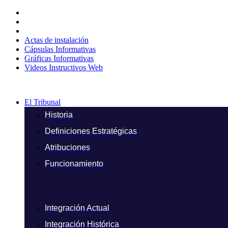
Ir
al
contenido
Actas de instalación
Cápsulas Informativas
Gráficas Informativas
Videos Instructivos Web
El Tribunal
Historia
Definiciones Estratégicas
Atribuciones
Funcionamiento
Integración Actual
Integración Histórica