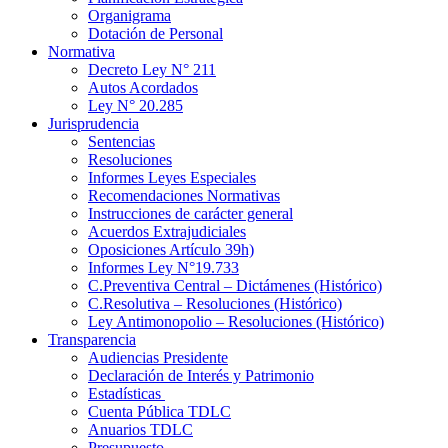
Organigrama
Dotación de Personal
Normativa
Decreto Ley N° 211
Autos Acordados
Ley N° 20.285
Jurisprudencia
Sentencias
Resoluciones
Informes Leyes Especiales
Recomendaciones Normativas
Instrucciones de carácter general
Acuerdos Extrajudiciales
Oposiciones Artículo 39h)
Informes Ley N°19.733
C.Preventiva Central – Dictámenes (Histórico)
C.Resolutiva – Resoluciones (Histórico)
Ley Antimonopolio – Resoluciones (Histórico)
Transparencia
Audiencias Presidente
Declaración de Interés y Patrimonio
Estadísticas
Cuenta Pública TDLC
Anuarios TDLC
Presupuesto