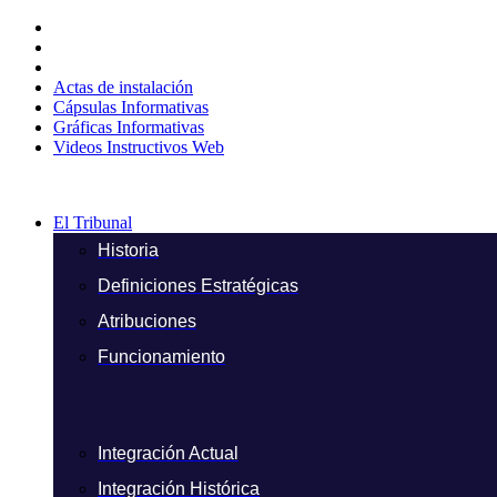
Ir
al
contenido
Actas de instalación
Cápsulas Informativas
Gráficas Informativas
Videos Instructivos Web
El Tribunal
Historia
Definiciones Estratégicas
Atribuciones
Funcionamiento
Integración Actual
Integración Histórica