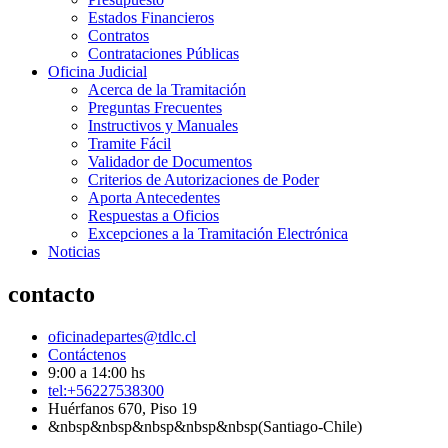
Estados Financieros
Contratos
Contrataciones Públicas
Oficina Judicial
Acerca de la Tramitación
Preguntas Frecuentes
Instructivos y Manuales
Tramite Fácil
Validador de Documentos
Criterios de Autorizaciones de Poder
Aporta Antecedentes
Respuestas a Oficios
Excepciones a la Tramitación Electrónica
Noticias
contacto
oficinadepartes@tdlc.cl
Contáctenos
9:00 a 14:00 hs
tel:+56227538300
Huérfanos 670, Piso 19
&nbsp&nbsp&nbsp&nbsp&nbsp(Santiago-Chile)