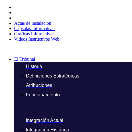
Ir
al
contenido
Actas de instalación
Cápsulas Informativas
Gráficas Informativas
Videos Instructivos Web
El Tribunal
Historia
Definiciones Estratégicas
Atribuciones
Funcionamiento
Integración Actual
Integración Histórica