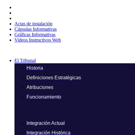
Ir
al
contenido
Actas de instalación
Cápsulas Informativas
Gráficas Informativas
Videos Instructivos Web
El Tribunal
Historia
Definiciones Estratégicas
Atribuciones
Funcionamiento
Integración Actual
Integración Histórica