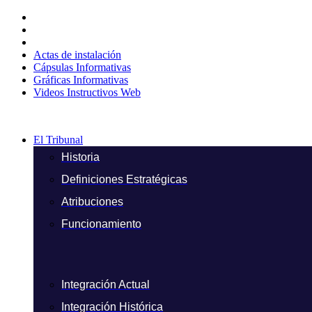
Ir
al
contenido
Actas de instalación
Cápsulas Informativas
Gráficas Informativas
Videos Instructivos Web
El Tribunal
Historia
Definiciones Estratégicas
Atribuciones
Funcionamiento
Integración Actual
Integración Histórica