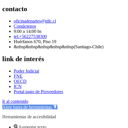
contacto
oficinadepartes@tdlc.cl
Contáctenos
9:00 a 14:00 hs
tel:+56227538300
Huérfanos 670, Piso 19
&nbsp&nbsp&nbsp&nbsp&nbsp(Santiago-Chile)
link de interés
Poder Judicial
FNE
OECD
ICN
Portal pago de Proveedores
Ir al contenido
Abrir barra de herramientas
Herramientas de accesibilidad
Aumentar texto