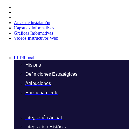
Ir
al
contenido
Actas de instalación
Cápsulas Informativas
Gráficas Informativas
Videos Instructivos Web
El Tribunal
Historia
Definiciones Estratégicas
Atribuciones
Funcionamiento
Integración Actual
Integración Histórica