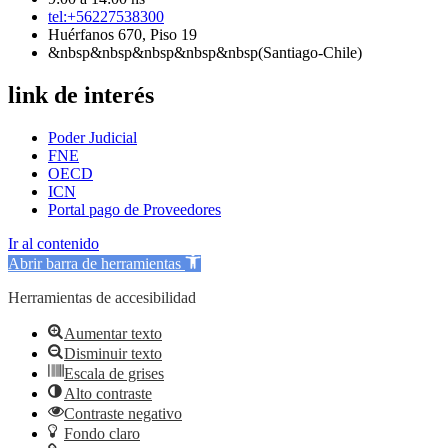
tel:+56227538300
Huérfanos 670, Piso 19
&nbsp&nbsp&nbsp&nbsp&nbsp(Santiago-Chile)
link de interés
Poder Judicial
FNE
OECD
ICN
Portal pago de Proveedores
Ir al contenido
Abrir barra de herramientas
Herramientas de accesibilidad
Aumentar texto
Disminuir texto
Escala de grises
Alto contraste
Contraste negativo
Fondo claro