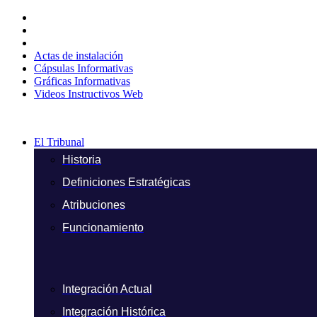
Ir
al
contenido
Actas de instalación
Cápsulas Informativas
Gráficas Informativas
Videos Instructivos Web
El Tribunal
Historia
Definiciones Estratégicas
Atribuciones
Funcionamiento
Integración Actual
Integración Histórica