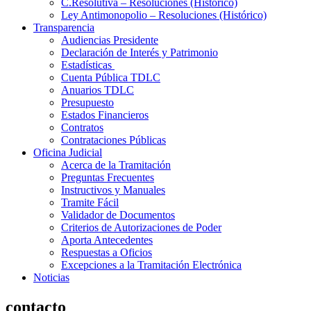
C.Resolutiva – Resoluciones (Histórico)
Ley Antimonopolio – Resoluciones (Histórico)
Transparencia
Audiencias Presidente
Declaración de Interés y Patrimonio
Estadísticas
Cuenta Pública TDLC
Anuarios TDLC
Presupuesto
Estados Financieros
Contratos
Contrataciones Públicas
Oficina Judicial
Acerca de la Tramitación
Preguntas Frecuentes
Instructivos y Manuales
Tramite Fácil
Validador de Documentos
Criterios de Autorizaciones de Poder
Aporta Antecedentes
Respuestas a Oficios
Excepciones a la Tramitación Electrónica
Noticias
contacto