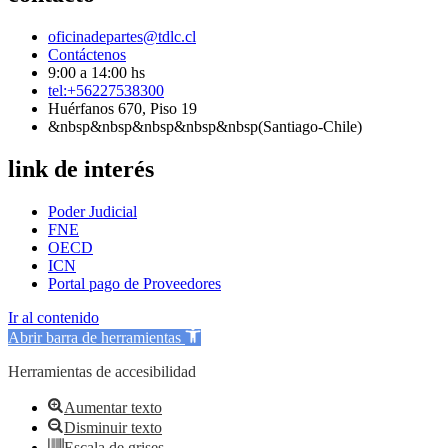
oficinadepartes@tdlc.cl
Contáctenos
9:00 a 14:00 hs
tel:+56227538300
Huérfanos 670, Piso 19
&nbsp&nbsp&nbsp&nbsp&nbsp(Santiago-Chile)
link de interés
Poder Judicial
FNE
OECD
ICN
Portal pago de Proveedores
Ir al contenido
Abrir barra de herramientas
Herramientas de accesibilidad
Aumentar texto
Disminuir texto
Escala de grises