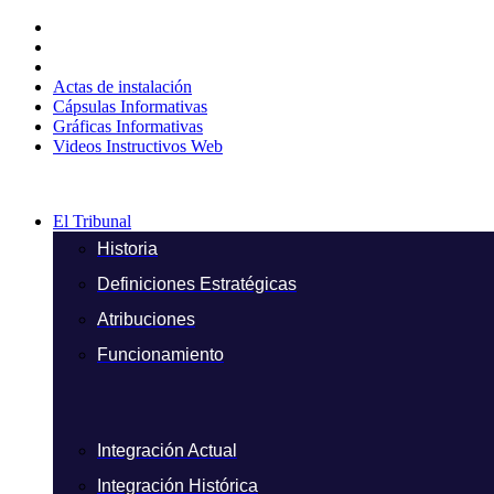
Ir
al
contenido
Actas de instalación
Cápsulas Informativas
Gráficas Informativas
Videos Instructivos Web
El Tribunal
Historia
Definiciones Estratégicas
Atribuciones
Funcionamiento
Integración Actual
Integración Histórica