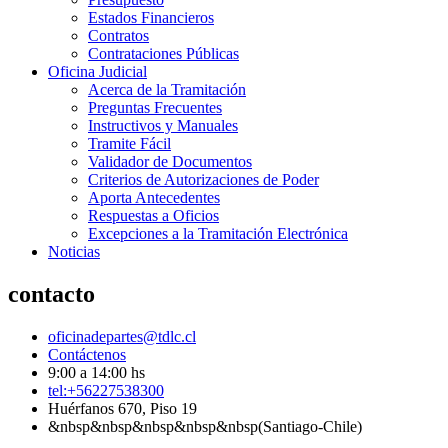
Estados Financieros
Contratos
Contrataciones Públicas
Oficina Judicial
Acerca de la Tramitación
Preguntas Frecuentes
Instructivos y Manuales
Tramite Fácil
Validador de Documentos
Criterios de Autorizaciones de Poder
Aporta Antecedentes
Respuestas a Oficios
Excepciones a la Tramitación Electrónica
Noticias
contacto
oficinadepartes@tdlc.cl
Contáctenos
9:00 a 14:00 hs
tel:+56227538300
Huérfanos 670, Piso 19
&nbsp&nbsp&nbsp&nbsp&nbsp(Santiago-Chile)