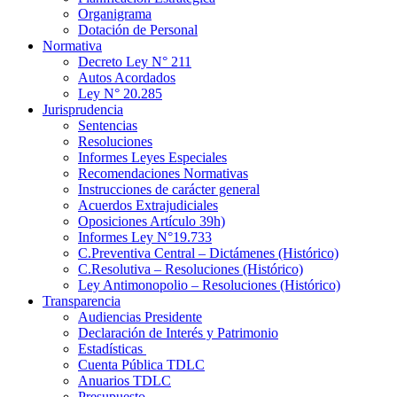
Organigrama
Dotación de Personal
Normativa
Decreto Ley N° 211
Autos Acordados
Ley N° 20.285
Jurisprudencia
Sentencias
Resoluciones
Informes Leyes Especiales
Recomendaciones Normativas
Instrucciones de carácter general
Acuerdos Extrajudiciales
Oposiciones Artículo 39h)
Informes Ley N°19.733
C.Preventiva Central – Dictámenes (Histórico)
C.Resolutiva – Resoluciones (Histórico)
Ley Antimonopolio – Resoluciones (Histórico)
Transparencia
Audiencias Presidente
Declaración de Interés y Patrimonio
Estadísticas
Cuenta Pública TDLC
Anuarios TDLC
Presupuesto