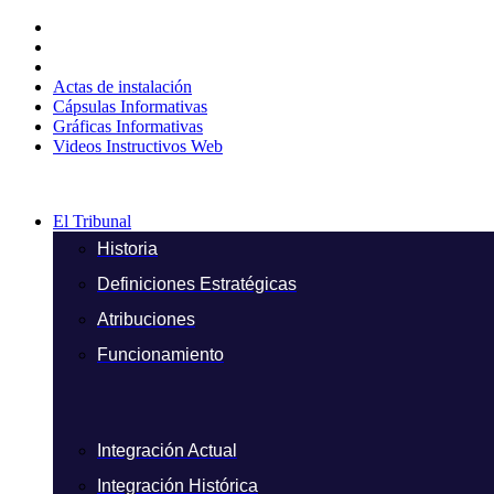
Ir
al
contenido
Actas de instalación
Cápsulas Informativas
Gráficas Informativas
Videos Instructivos Web
El Tribunal
Historia
Definiciones Estratégicas
Atribuciones
Funcionamiento
Integración Actual
Integración Histórica