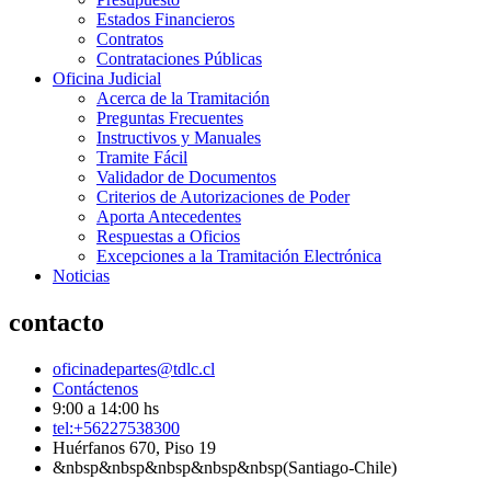
Estados Financieros
Contratos
Contrataciones Públicas
Oficina Judicial
Acerca de la Tramitación
Preguntas Frecuentes
Instructivos y Manuales
Tramite Fácil
Validador de Documentos
Criterios de Autorizaciones de Poder
Aporta Antecedentes
Respuestas a Oficios
Excepciones a la Tramitación Electrónica
Noticias
contacto
oficinadepartes@tdlc.cl
Contáctenos
9:00 a 14:00 hs
tel:+56227538300
Huérfanos 670, Piso 19
&nbsp&nbsp&nbsp&nbsp&nbsp(Santiago-Chile)