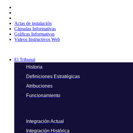
Ir
al
contenido
Actas de instalación
Cápsulas Informativas
Gráficas Informativas
Videos Instructivos Web
El Tribunal
Historia
Definiciones Estratégicas
Atribuciones
Funcionamiento
Integración Actual
Integración Histórica