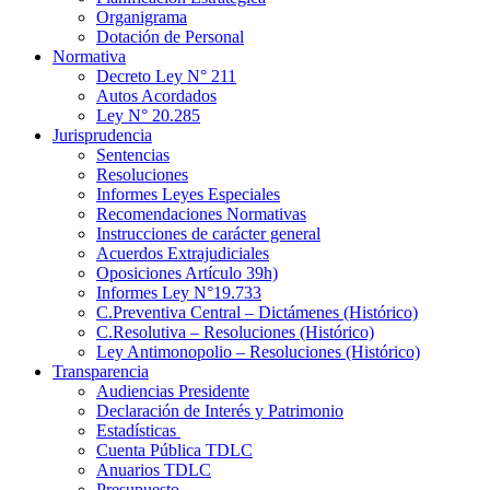
Organigrama
Dotación de Personal
Normativa
Decreto Ley N° 211
Autos Acordados
Ley N° 20.285
Jurisprudencia
Sentencias
Resoluciones
Informes Leyes Especiales
Recomendaciones Normativas
Instrucciones de carácter general
Acuerdos Extrajudiciales
Oposiciones Artículo 39h)
Informes Ley N°19.733
C.Preventiva Central – Dictámenes (Histórico)
C.Resolutiva – Resoluciones (Histórico)
Ley Antimonopolio – Resoluciones (Histórico)
Transparencia
Audiencias Presidente
Declaración de Interés y Patrimonio
Estadísticas
Cuenta Pública TDLC
Anuarios TDLC
Presupuesto