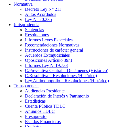
Normativa
Decreto Ley N° 211
Autos Acordados
Ley N° 20.285
Jurisprudencia
Sentencias
Resoluciones
Informes Leyes Especiales
Recomendaciones Normativas
Instrucciones de carácter general
Acuerdos Extrajudiciales
Oposiciones Artículo 39h)
Informes Ley N°19.733
C.Preventiva Central – Dictámenes (Histórico)
C.Resolutiva – Resoluciones (Histórico)
Ley Antimonopolio – Resoluciones (Histórico)
Transparencia
Audiencias Presidente
Declaración de Interés y Patrimonio
Estadísticas
Cuenta Pública TDLC
Anuarios TDLC
Presupuesto
Estados Financieros
Contratos