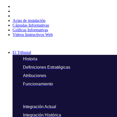
Ir
al
contenido
Actas de instalación
Cápsulas Informativas
Gráficas Informativas
Videos Instructivos Web
El Tribunal
Historia
Definiciones Estratégicas
Atribuciones
Funcionamiento
Integración Actual
Integración Histórica