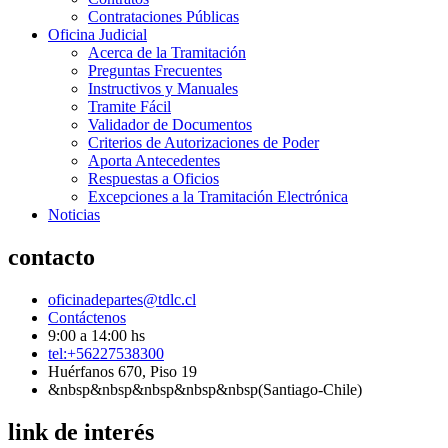
Contrataciones Públicas
Oficina Judicial
Acerca de la Tramitación
Preguntas Frecuentes
Instructivos y Manuales
Tramite Fácil
Validador de Documentos
Criterios de Autorizaciones de Poder
Aporta Antecedentes
Respuestas a Oficios
Excepciones a la Tramitación Electrónica
Noticias
contacto
oficinadepartes@tdlc.cl
Contáctenos
9:00 a 14:00 hs
tel:+56227538300
Huérfanos 670, Piso 19
&nbsp&nbsp&nbsp&nbsp&nbsp(Santiago-Chile)
link de interés