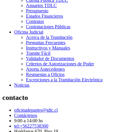
Cuenta Pública TDLC
Anuarios TDLC
Presupuesto
Estados Financieros
Contratos
Contrataciones Públicas
Oficina Judicial
Acerca de la Tramitación
Preguntas Frecuentes
Instructivos y Manuales
Tramite Fácil
Validador de Documentos
Criterios de Autorizaciones de Poder
Aporta Antecedentes
Respuestas a Oficios
Excepciones a la Tramitación Electrónica
Noticias
contacto
oficinadepartes@tdlc.cl
Contáctenos
9:00 a 14:00 hs
tel:+56227538300
Huérfanos 670, Piso 19