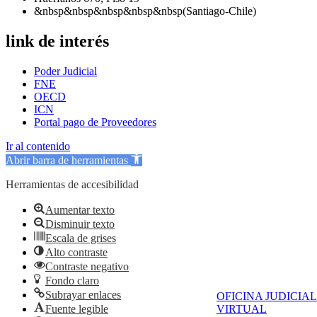
&nbsp&nbsp&nbsp&nbsp&nbsp(Santiago-Chile)
link de interés
Poder Judicial
FNE
OECD
ICN
Portal pago de Proveedores
Ir al contenido
Abrir barra de herramientas
Herramientas de accesibilidad
Aumentar texto
Disminuir texto
Escala de grises
Alto contraste
Contraste negativo
Fondo claro
Subrayar enlaces
OFICINA JUDICIAL
Fuente legible
VIRTUAL