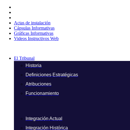
Ir
al
contenido
Actas de instalación
Cápsulas Informativas
Gráficas Informativas
Videos Instructivos Web
El Tribunal
Historia
Definiciones Estratégicas
Atribuciones
Funcionamiento
Integración Actual
Integración Histórica