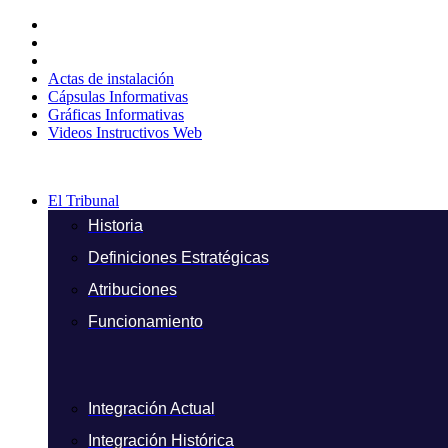
Ir
al
contenido
Actas de instalación
Cápsulas Informativas
Gráficas Informativas
Videos Instructivos Web
El Tribunal
Historia
Definiciones Estratégicas
Atribuciones
Funcionamiento
Integración Actual
Integración Histórica