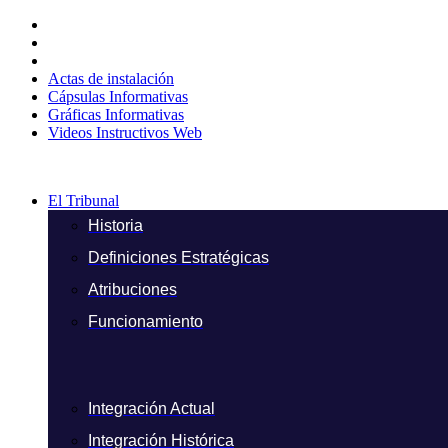
Ir
al
contenido
Actas de instalación
Cápsulas Informativas
Gráficas Informativas
Videos Instructivos Web
El Tribunal
Historia
Definiciones Estratégicas
Atribuciones
Funcionamiento
Integración Actual
Integración Histórica