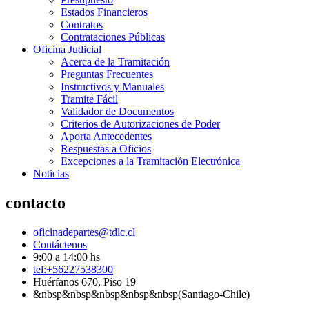
Estados Financieros
Contratos
Contrataciones Públicas
Oficina Judicial
Acerca de la Tramitación
Preguntas Frecuentes
Instructivos y Manuales
Tramite Fácil
Validador de Documentos
Criterios de Autorizaciones de Poder
Aporta Antecedentes
Respuestas a Oficios
Excepciones a la Tramitación Electrónica
Noticias
contacto
oficinadepartes@tdlc.cl
Contáctenos
9:00 a 14:00 hs
tel:+56227538300
Huérfanos 670, Piso 19
&nbsp&nbsp&nbsp&nbsp&nbsp(Santiago-Chile)