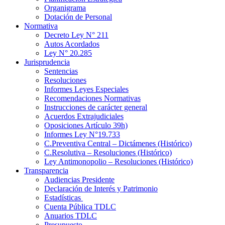
Organigrama
Dotación de Personal
Normativa
Decreto Ley N° 211
Autos Acordados
Ley N° 20.285
Jurisprudencia
Sentencias
Resoluciones
Informes Leyes Especiales
Recomendaciones Normativas
Instrucciones de carácter general
Acuerdos Extrajudiciales
Oposiciones Artículo 39h)
Informes Ley N°19.733
C.Preventiva Central – Dictámenes (Histórico)
C.Resolutiva – Resoluciones (Histórico)
Ley Antimonopolio – Resoluciones (Histórico)
Transparencia
Audiencias Presidente
Declaración de Interés y Patrimonio
Estadísticas
Cuenta Pública TDLC
Anuarios TDLC
Presupuesto