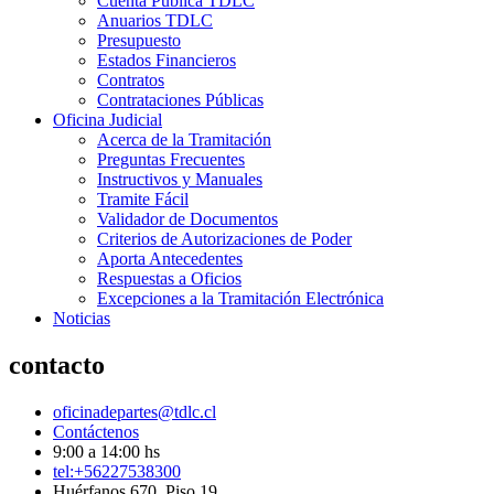
Cuenta Pública TDLC
Anuarios TDLC
Presupuesto
Estados Financieros
Contratos
Contrataciones Públicas
Oficina Judicial
Acerca de la Tramitación
Preguntas Frecuentes
Instructivos y Manuales
Tramite Fácil
Validador de Documentos
Criterios de Autorizaciones de Poder
Aporta Antecedentes
Respuestas a Oficios
Excepciones a la Tramitación Electrónica
Noticias
contacto
oficinadepartes@tdlc.cl
Contáctenos
9:00 a 14:00 hs
tel:+56227538300
Huérfanos 670, Piso 19