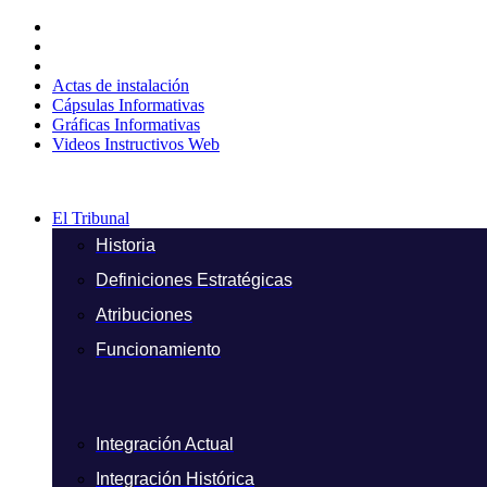
Ir
al
contenido
Actas de instalación
Cápsulas Informativas
Gráficas Informativas
Videos Instructivos Web
El Tribunal
Historia
Definiciones Estratégicas
Atribuciones
Funcionamiento
Integración Actual
Integración Histórica