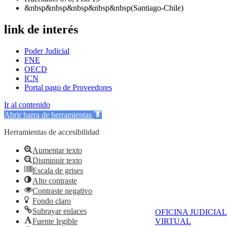
&nbsp&nbsp&nbsp&nbsp&nbsp(Santiago-Chile)
link de interés
Poder Judicial
FNE
OECD
ICN
Portal pago de Proveedores
Ir al contenido
Abrir barra de herramientas
Herramientas de accesibilidad
Aumentar texto
Disminuir texto
Escala de grises
Alto contraste
Contraste negativo
Fondo claro
Subrayar enlaces
OFICINA JUDICIAL
Fuente legible
VIRTUAL