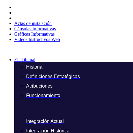
Ir
al
contenido
Actas de instalación
Cápsulas Informativas
Gráficas Informativas
Videos Instructivos Web
El Tribunal
Historia
Definiciones Estratégicas
Atribuciones
Funcionamiento
Integración Actual
Integración Histórica