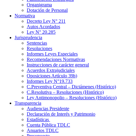
Organigrama
Dotación de Personal
Normativa
Decreto Ley N° 211
Autos Acordados
Ley N° 20.285
Jurisprudencia
Sentencias
Resoluciones
Informes Leyes Especiales
Recomendaciones Normativas
Instrucciones de carácter general
Acuerdos Extrajudiciales
Oposiciones Artículo 39h)
Informes Ley N°19.733
C.Preventiva Central – Dictámenes (Histórico)
C.Resolutiva – Resoluciones (Histórico)
Ley Antimonopolio – Resoluciones (Histórico)
Transparencia
Audiencias Presidente
Declaración de Interés y Patrimonio
Estadísticas
Cuenta Pública TDLC
Anuarios TDLC
Presupuesto