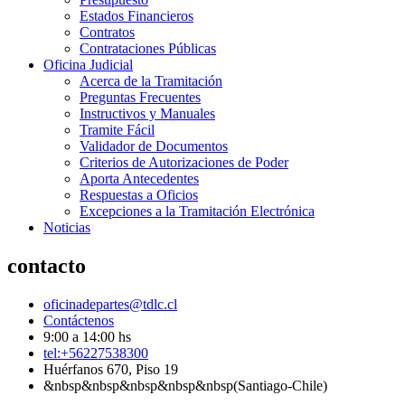
Estados Financieros
Contratos
Contrataciones Públicas
Oficina Judicial
Acerca de la Tramitación
Preguntas Frecuentes
Instructivos y Manuales
Tramite Fácil
Validador de Documentos
Criterios de Autorizaciones de Poder
Aporta Antecedentes
Respuestas a Oficios
Excepciones a la Tramitación Electrónica
Noticias
contacto
oficinadepartes@tdlc.cl
Contáctenos
9:00 a 14:00 hs
tel:+56227538300
Huérfanos 670, Piso 19
&nbsp&nbsp&nbsp&nbsp&nbsp(Santiago-Chile)