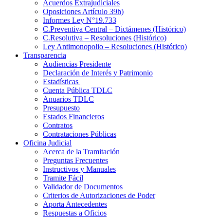
Acuerdos Extrajudiciales
Oposiciones Artículo 39h)
Informes Ley N°19.733
C.Preventiva Central – Dictámenes (Histórico)
C.Resolutiva – Resoluciones (Histórico)
Ley Antimonopolio – Resoluciones (Histórico)
Transparencia
Audiencias Presidente
Declaración de Interés y Patrimonio
Estadísticas
Cuenta Pública TDLC
Anuarios TDLC
Presupuesto
Estados Financieros
Contratos
Contrataciones Públicas
Oficina Judicial
Acerca de la Tramitación
Preguntas Frecuentes
Instructivos y Manuales
Tramite Fácil
Validador de Documentos
Criterios de Autorizaciones de Poder
Aporta Antecedentes
Respuestas a Oficios