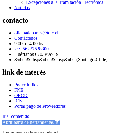
Excepciones a la Tramitación Electrónica
Noticias
contacto
oficinadepartes@tdlc.cl
Contáctenos
9:00 a 14:00 hs
tel:+56227538300
Huérfanos 670, Piso 19
&nbsp&nbsp&nbsp&nbsp&nbsp(Santiago-Chile)
link de interés
Poder Judicial
FNE
OECD
ICN
Portal pago de Proveedores
Ir al contenido
Abrir barra de herramientas
Herramientas de accesibilidad