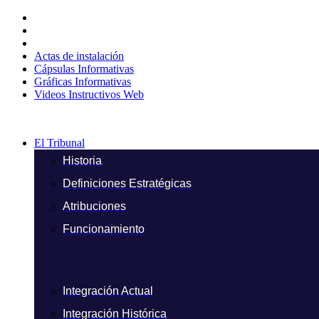
Ir
al
contenido
Actas de instalación
Cápsulas Informativas
Gráficas Informativas
Videos Instructivos Web
El Tribunal
Historia
Definiciones Estratégicas
Atribuciones
Funcionamiento
Integración Actual
Integración Histórica