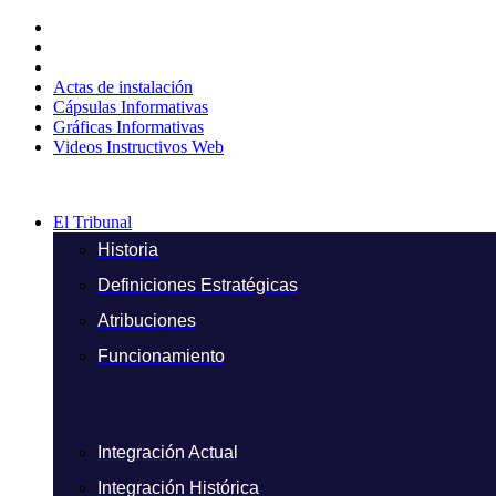
Ir
al
contenido
Actas de instalación
Cápsulas Informativas
Gráficas Informativas
Videos Instructivos Web
El Tribunal
Historia
Definiciones Estratégicas
Atribuciones
Funcionamiento
Integración Actual
Integración Histórica