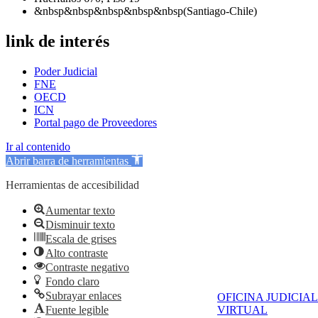
&nbsp&nbsp&nbsp&nbsp&nbsp(Santiago-Chile)
link de interés
Poder Judicial
FNE
OECD
ICN
Portal pago de Proveedores
Ir al contenido
Abrir barra de herramientas
Herramientas de accesibilidad
Aumentar texto
Disminuir texto
Escala de grises
Alto contraste
Contraste negativo
Fondo claro
Subrayar enlaces
OFICINA JUDICIAL
Fuente legible
VIRTUAL