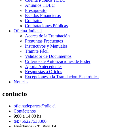
Cuenta Pública TDLC
Anuarios TDLC
Presupuesto
Estados Financieros
Contratos
Contrataciones Públicas
Oficina Judicial
Acerca de la Tramitación
Preguntas Frecuentes
Instructivos y Manuales
Tramite Fácil
Validador de Documentos
Criterios de Autorizaciones de Poder
Aporta Antecedentes
Respuestas a Oficios
Excepciones a la Tramitación Electrónica
Noticias
contacto
oficinadepartes@tdlc.cl
Contáctenos
9:00 a 14:00 hs
tel:+56227538300
Huérfanos 670, Piso 19