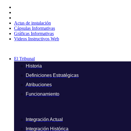
Ir
al
contenido
Actas de instalación
Cápsulas Informativas
Gráficas Informativas
Videos Instructivos Web
El Tribunal
Historia
Definiciones Estratégicas
Atribuciones
Funcionamiento
Integración Actual
Integración Histórica