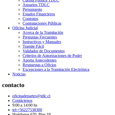
Cuenta Pública TDLC
Anuarios TDLC
Presupuesto
Estados Financieros
Contratos
Contrataciones Públicas
Oficina Judicial
Acerca de la Tramitación
Preguntas Frecuentes
Instructivos y Manuales
Tramite Fácil
Validador de Documentos
Criterios de Autorizaciones de Poder
Aporta Antecedentes
Respuestas a Oficios
Excepciones a la Tramitación Electrónica
Noticias
contacto
oficinadepartes@tdlc.cl
Contáctenos
9:00 a 14:00 hs
tel:+56227538300
Huérfanos 670, Piso 19