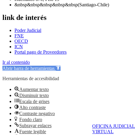
&nbsp&nbsp&nbsp&nbsp&nbsp(Santiago-Chile)
link de interés
Poder Judicial
FNE
OECD
ICN
Portal pago de Proveedores
Ir al contenido
Abrir barra de herramientas
Herramientas de accesibilidad
Aumentar texto
Disminuir texto
Escala de grises
Alto contraste
Contraste negativo
Fondo claro
Subrayar enlaces
OFICINA JUDICIAL
Fuente legible
VIRTUAL