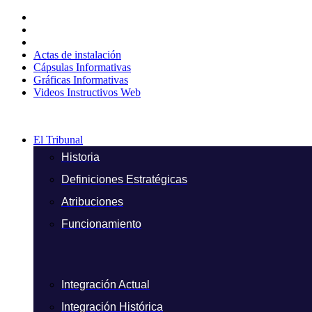
Ir
al
contenido
Actas de instalación
Cápsulas Informativas
Gráficas Informativas
Videos Instructivos Web
El Tribunal
Historia
Definiciones Estratégicas
Atribuciones
Funcionamiento
Integración Actual
Integración Histórica