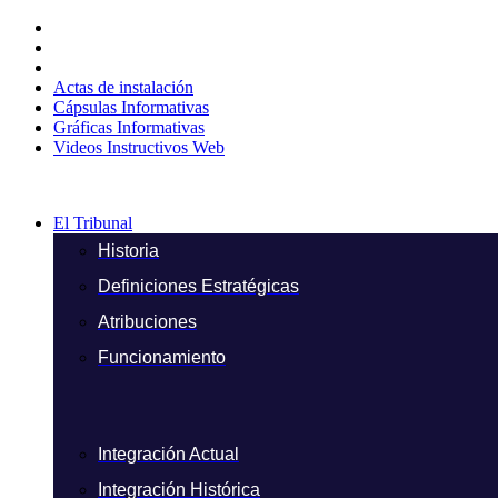
Ir
al
contenido
Actas de instalación
Cápsulas Informativas
Gráficas Informativas
Videos Instructivos Web
El Tribunal
Historia
Definiciones Estratégicas
Atribuciones
Funcionamiento
Integración Actual
Integración Histórica