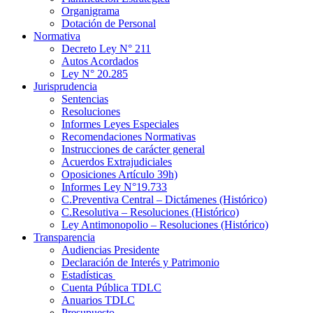
Organigrama
Dotación de Personal
Normativa
Decreto Ley N° 211
Autos Acordados
Ley N° 20.285
Jurisprudencia
Sentencias
Resoluciones
Informes Leyes Especiales
Recomendaciones Normativas
Instrucciones de carácter general
Acuerdos Extrajudiciales
Oposiciones Artículo 39h)
Informes Ley N°19.733
C.Preventiva Central – Dictámenes (Histórico)
C.Resolutiva – Resoluciones (Histórico)
Ley Antimonopolio – Resoluciones (Histórico)
Transparencia
Audiencias Presidente
Declaración de Interés y Patrimonio
Estadísticas
Cuenta Pública TDLC
Anuarios TDLC
Presupuesto