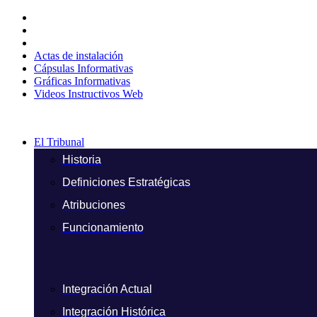
Ir
al
contenido
Actas de instalación
Cápsulas Informativas
Gráficas Informativas
Videos Instructivos Web
El Tribunal
Historia
Definiciones Estratégicas
Atribuciones
Funcionamiento
Integración Actual
Integración Histórica