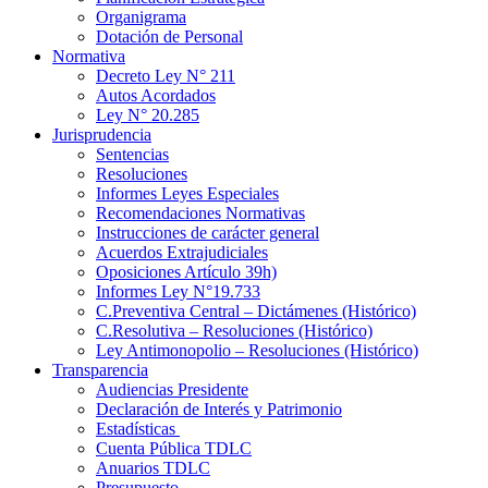
Organigrama
Dotación de Personal
Normativa
Decreto Ley N° 211
Autos Acordados
Ley N° 20.285
Jurisprudencia
Sentencias
Resoluciones
Informes Leyes Especiales
Recomendaciones Normativas
Instrucciones de carácter general
Acuerdos Extrajudiciales
Oposiciones Artículo 39h)
Informes Ley N°19.733
C.Preventiva Central – Dictámenes (Histórico)
C.Resolutiva – Resoluciones (Histórico)
Ley Antimonopolio – Resoluciones (Histórico)
Transparencia
Audiencias Presidente
Declaración de Interés y Patrimonio
Estadísticas
Cuenta Pública TDLC
Anuarios TDLC
Presupuesto