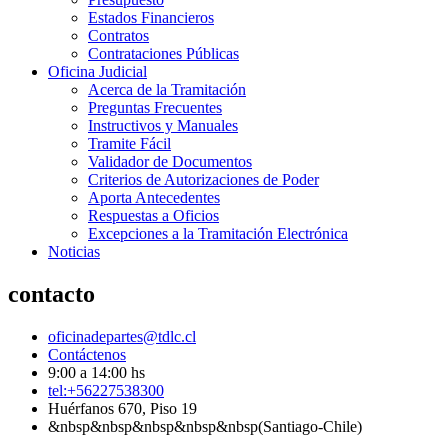
Estados Financieros
Contratos
Contrataciones Públicas
Oficina Judicial
Acerca de la Tramitación
Preguntas Frecuentes
Instructivos y Manuales
Tramite Fácil
Validador de Documentos
Criterios de Autorizaciones de Poder
Aporta Antecedentes
Respuestas a Oficios
Excepciones a la Tramitación Electrónica
Noticias
contacto
oficinadepartes@tdlc.cl
Contáctenos
9:00 a 14:00 hs
tel:+56227538300
Huérfanos 670, Piso 19
&nbsp&nbsp&nbsp&nbsp&nbsp(Santiago-Chile)