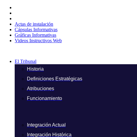
Ir
al
contenido
Actas de instalación
Cápsulas Informativas
Gráficas Informativas
Videos Instructivos Web
El Tribunal
Historia
Definiciones Estratégicas
Atribuciones
Funcionamiento
Integración Actual
Integración Histórica