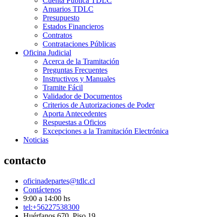
Cuenta Pública TDLC
Anuarios TDLC
Presupuesto
Estados Financieros
Contratos
Contrataciones Públicas
Oficina Judicial
Acerca de la Tramitación
Preguntas Frecuentes
Instructivos y Manuales
Tramite Fácil
Validador de Documentos
Criterios de Autorizaciones de Poder
Aporta Antecedentes
Respuestas a Oficios
Excepciones a la Tramitación Electrónica
Noticias
contacto
oficinadepartes@tdlc.cl
Contáctenos
9:00 a 14:00 hs
tel:+56227538300
Huérfanos 670, Piso 19