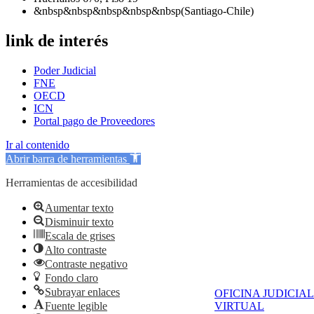
&nbsp&nbsp&nbsp&nbsp&nbsp(Santiago-Chile)
link de interés
Poder Judicial
FNE
OECD
ICN
Portal pago de Proveedores
Ir al contenido
Abrir barra de herramientas
Herramientas de accesibilidad
Aumentar texto
Disminuir texto
Escala de grises
Alto contraste
Contraste negativo
Fondo claro
Subrayar enlaces
OFICINA JUDICIAL
Fuente legible
VIRTUAL