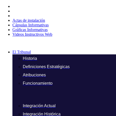
Ir
al
contenido
Actas de instalación
Cápsulas Informativas
Gráficas Informativas
Videos Instructivos Web
El Tribunal
Historia
Definiciones Estratégicas
Atribuciones
Funcionamiento
Integración Actual
Integración Histórica