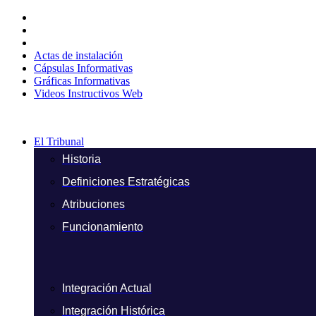
Ir
al
contenido
Actas de instalación
Cápsulas Informativas
Gráficas Informativas
Videos Instructivos Web
El Tribunal
Historia
Definiciones Estratégicas
Atribuciones
Funcionamiento
Integración Actual
Integración Histórica