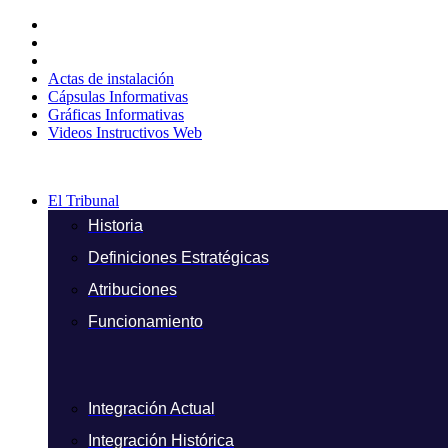
Ir
al
contenido
Actas de instalación
Cápsulas Informativas
Gráficas Informativas
Videos Instructivos Web
El Tribunal
Historia
Definiciones Estratégicas
Atribuciones
Funcionamiento
Integración Actual
Integración Histórica