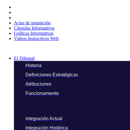
Ir
al
contenido
Actas de instalación
Cápsulas Informativas
Gráficas Informativas
Videos Instructivos Web
El Tribunal
Historia
Definiciones Estratégicas
Atribuciones
Funcionamiento
Integración Actual
Integración Histórica