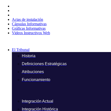
Ir
al
contenido
Actas de instalación
Cápsulas Informativas
Gráficas Informativas
Videos Instructivos Web
El Tribunal
Historia
Definiciones Estratégicas
Atribuciones
Funcionamiento
Integración Actual
Integración Histórica