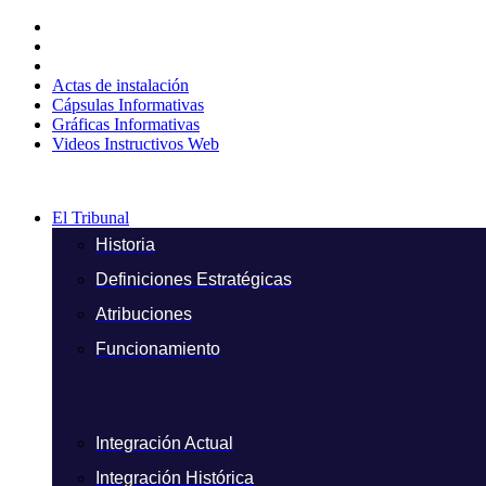
Ir
al
contenido
Actas de instalación
Cápsulas Informativas
Gráficas Informativas
Videos Instructivos Web
El Tribunal
Historia
Definiciones Estratégicas
Atribuciones
Funcionamiento
Integración Actual
Integración Histórica