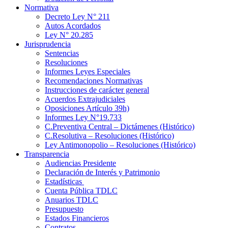
Normativa
Decreto Ley N° 211
Autos Acordados
Ley N° 20.285
Jurisprudencia
Sentencias
Resoluciones
Informes Leyes Especiales
Recomendaciones Normativas
Instrucciones de carácter general
Acuerdos Extrajudiciales
Oposiciones Artículo 39h)
Informes Ley N°19.733
C.Preventiva Central – Dictámenes (Histórico)
C.Resolutiva – Resoluciones (Histórico)
Ley Antimonopolio – Resoluciones (Histórico)
Transparencia
Audiencias Presidente
Declaración de Interés y Patrimonio
Estadísticas
Cuenta Pública TDLC
Anuarios TDLC
Presupuesto
Estados Financieros
Contratos