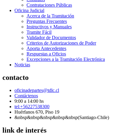
Contrataciones Públicas
Oficina Judicial
Acerca de la Tramitación
Preguntas Frecuentes
Instructivos y Manuales
Tramite Fácil
Validador de Documentos
Criterios de Autorizaciones de Poder
Aporta Antecedentes
Respuestas a Oficios
Excepciones a la Tramitación Electrónica
Noticias
contacto
oficinadepartes@tdlc.cl
Contáctenos
9:00 a 14:00 hs
tel:+56227538300
Huérfanos 670, Piso 19
&nbsp&nbsp&nbsp&nbsp&nbsp(Santiago-Chile)
link de interés