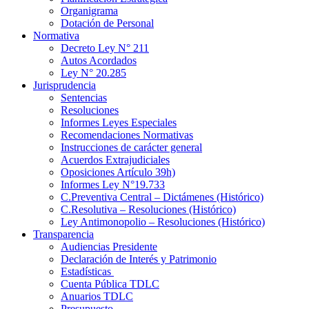
Organigrama
Dotación de Personal
Normativa
Decreto Ley N° 211
Autos Acordados
Ley N° 20.285
Jurisprudencia
Sentencias
Resoluciones
Informes Leyes Especiales
Recomendaciones Normativas
Instrucciones de carácter general
Acuerdos Extrajudiciales
Oposiciones Artículo 39h)
Informes Ley N°19.733
C.Preventiva Central – Dictámenes (Histórico)
C.Resolutiva – Resoluciones (Histórico)
Ley Antimonopolio – Resoluciones (Histórico)
Transparencia
Audiencias Presidente
Declaración de Interés y Patrimonio
Estadísticas
Cuenta Pública TDLC
Anuarios TDLC
Presupuesto