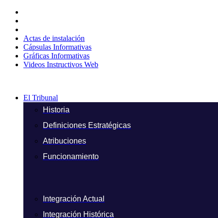
Ir
al
contenido
Actas de instalación
Cápsulas Informativas
Gráficas Informativas
Videos Instructivos Web
El Tribunal
Historia
Definiciones Estratégicas
Atribuciones
Funcionamiento
Integración Actual
Integración Histórica