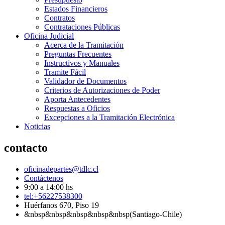
Estados Financieros
Contratos
Contrataciones Públicas
Oficina Judicial
Acerca de la Tramitación
Preguntas Frecuentes
Instructivos y Manuales
Tramite Fácil
Validador de Documentos
Criterios de Autorizaciones de Poder
Aporta Antecedentes
Respuestas a Oficios
Excepciones a la Tramitación Electrónica
Noticias
contacto
oficinadepartes@tdlc.cl
Contáctenos
9:00 a 14:00 hs
tel:+56227538300
Huérfanos 670, Piso 19
&nbsp&nbsp&nbsp&nbsp&nbsp(Santiago-Chile)