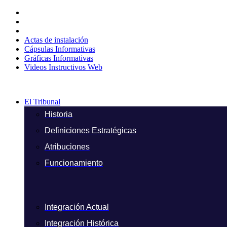
Ir
al
contenido
Actas de instalación
Cápsulas Informativas
Gráficas Informativas
Videos Instructivos Web
El Tribunal
Historia
Definiciones Estratégicas
Atribuciones
Funcionamiento
Integración Actual
Integración Histórica