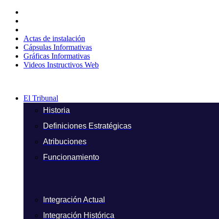
Ir
al
contenido
Actas de instalación
Cápsulas Informativas
Gráficas Informativas
Videos Instructivos Web
El Tribunal
Historia
Definiciones Estratégicas
Atribuciones
Funcionamiento
Integración Actual
Integración Histórica