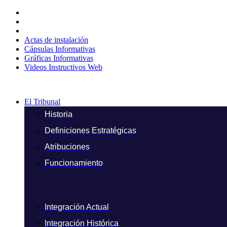
Ir
al
contenido
Actas de instalación
Cápsulas Informativas
Gráficas Informativas
Videos Instructivos Web
El Tribunal
Historia
Definiciones Estratégicas
Atribuciones
Funcionamiento
Integración Actual
Integración Histórica