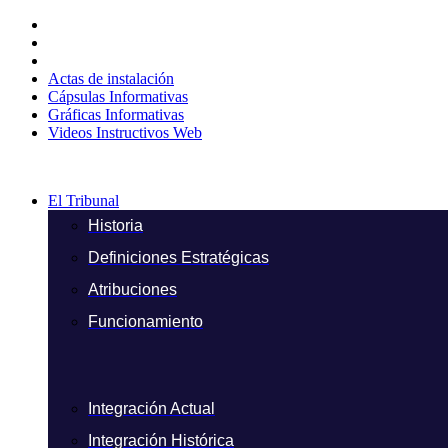
Ir
al
contenido
Actas de instalación
Cápsulas Informativas
Gráficas Informativas
Videos Instructivos Web
El Tribunal
Historia
Definiciones Estratégicas
Atribuciones
Funcionamiento
Integración Actual
Integración Histórica