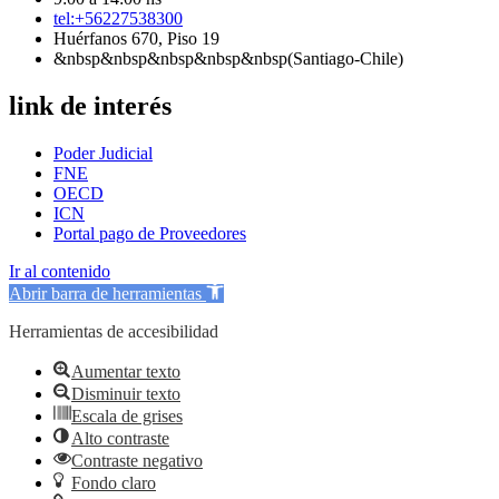
tel:+56227538300
Huérfanos 670, Piso 19
&nbsp&nbsp&nbsp&nbsp&nbsp(Santiago-Chile)
link de interés
Poder Judicial
FNE
OECD
ICN
Portal pago de Proveedores
Ir al contenido
Abrir barra de herramientas
Herramientas de accesibilidad
Aumentar texto
Disminuir texto
Escala de grises
Alto contraste
Contraste negativo
Fondo claro