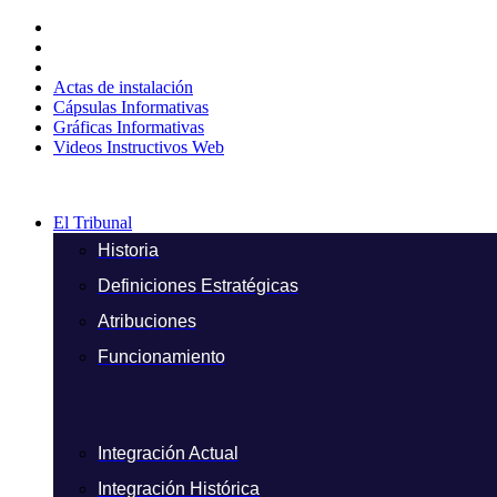
Ir
al
contenido
Actas de instalación
Cápsulas Informativas
Gráficas Informativas
Videos Instructivos Web
El Tribunal
Historia
Definiciones Estratégicas
Atribuciones
Funcionamiento
Integración Actual
Integración Histórica