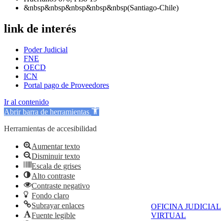
&nbsp&nbsp&nbsp&nbsp&nbsp(Santiago-Chile)
link de interés
Poder Judicial
FNE
OECD
ICN
Portal pago de Proveedores
Ir al contenido
Abrir barra de herramientas
Herramientas de accesibilidad
Aumentar texto
Disminuir texto
Escala de grises
Alto contraste
Contraste negativo
Fondo claro
Subrayar enlaces
OFICINA JUDICIAL
Fuente legible
VIRTUAL