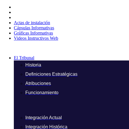
Ir
al
contenido
Actas de instalación
Cápsulas Informativas
Gráficas Informativas
Videos Instructivos Web
El Tribunal
Historia
Definiciones Estratégicas
Atribuciones
Funcionamiento
Integración Actual
Integración Histórica