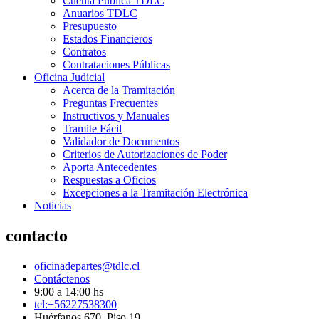
Cuenta Pública TDLC
Anuarios TDLC
Presupuesto
Estados Financieros
Contratos
Contrataciones Públicas
Oficina Judicial
Acerca de la Tramitación
Preguntas Frecuentes
Instructivos y Manuales
Tramite Fácil
Validador de Documentos
Criterios de Autorizaciones de Poder
Aporta Antecedentes
Respuestas a Oficios
Excepciones a la Tramitación Electrónica
Noticias
contacto
oficinadepartes@tdlc.cl
Contáctenos
9:00 a 14:00 hs
tel:+56227538300
Huérfanos 670, Piso 19