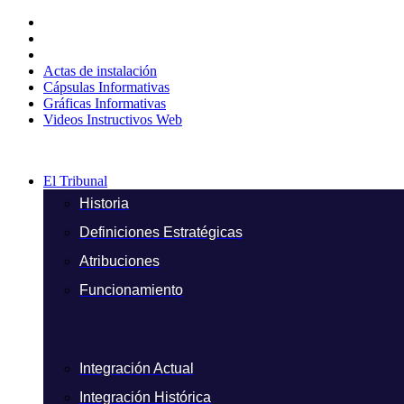
Ir
al
contenido
Actas de instalación
Cápsulas Informativas
Gráficas Informativas
Videos Instructivos Web
El Tribunal
Historia
Definiciones Estratégicas
Atribuciones
Funcionamiento
Integración Actual
Integración Histórica