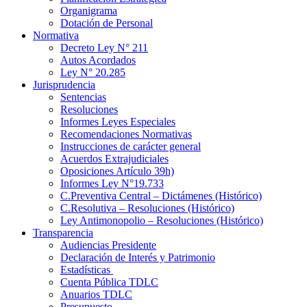
Organigrama
Dotación de Personal
Normativa
Decreto Ley N° 211
Autos Acordados
Ley N° 20.285
Jurisprudencia
Sentencias
Resoluciones
Informes Leyes Especiales
Recomendaciones Normativas
Instrucciones de carácter general
Acuerdos Extrajudiciales
Oposiciones Artículo 39h)
Informes Ley N°19.733
C.Preventiva Central – Dictámenes (Histórico)
C.Resolutiva – Resoluciones (Histórico)
Ley Antimonopolio – Resoluciones (Histórico)
Transparencia
Audiencias Presidente
Declaración de Interés y Patrimonio
Estadísticas
Cuenta Pública TDLC
Anuarios TDLC
Presupuesto