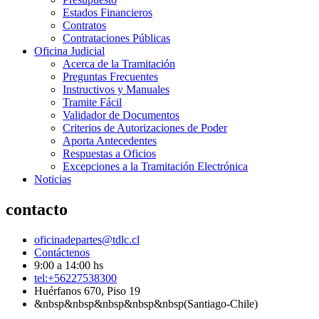
Estados Financieros
Contratos
Contrataciones Públicas
Oficina Judicial
Acerca de la Tramitación
Preguntas Frecuentes
Instructivos y Manuales
Tramite Fácil
Validador de Documentos
Criterios de Autorizaciones de Poder
Aporta Antecedentes
Respuestas a Oficios
Excepciones a la Tramitación Electrónica
Noticias
contacto
oficinadepartes@tdlc.cl
Contáctenos
9:00 a 14:00 hs
tel:+56227538300
Huérfanos 670, Piso 19
&nbsp&nbsp&nbsp&nbsp&nbsp(Santiago-Chile)