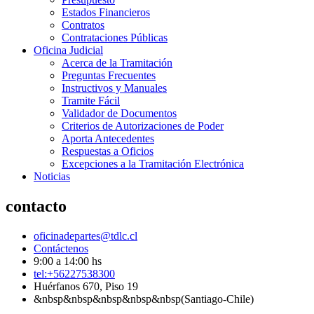
Estados Financieros
Contratos
Contrataciones Públicas
Oficina Judicial
Acerca de la Tramitación
Preguntas Frecuentes
Instructivos y Manuales
Tramite Fácil
Validador de Documentos
Criterios de Autorizaciones de Poder
Aporta Antecedentes
Respuestas a Oficios
Excepciones a la Tramitación Electrónica
Noticias
contacto
oficinadepartes@tdlc.cl
Contáctenos
9:00 a 14:00 hs
tel:+56227538300
Huérfanos 670, Piso 19
&nbsp&nbsp&nbsp&nbsp&nbsp(Santiago-Chile)