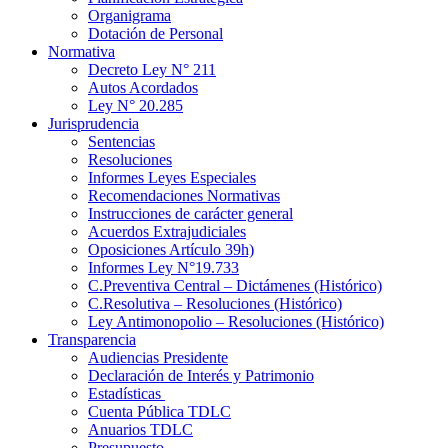
Organigrama
Dotación de Personal
Normativa
Decreto Ley N° 211
Autos Acordados
Ley N° 20.285
Jurisprudencia
Sentencias
Resoluciones
Informes Leyes Especiales
Recomendaciones Normativas
Instrucciones de carácter general
Acuerdos Extrajudiciales
Oposiciones Artículo 39h)
Informes Ley N°19.733
C.Preventiva Central – Dictámenes (Histórico)
C.Resolutiva – Resoluciones (Histórico)
Ley Antimonopolio – Resoluciones (Histórico)
Transparencia
Audiencias Presidente
Declaración de Interés y Patrimonio
Estadísticas
Cuenta Pública TDLC
Anuarios TDLC
Presupuesto