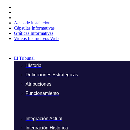
Ir
al
contenido
Actas de instalación
Cápsulas Informativas
Gráficas Informativas
Videos Instructivos Web
El Tribunal
Historia
Definiciones Estratégicas
Atribuciones
Funcionamiento
Integración Actual
Integración Histórica