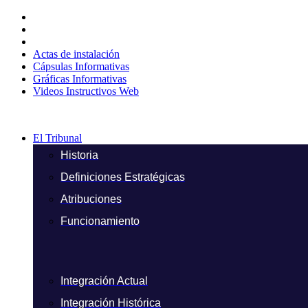
Ir
al
contenido
Actas de instalación
Cápsulas Informativas
Gráficas Informativas
Videos Instructivos Web
El Tribunal
Historia
Definiciones Estratégicas
Atribuciones
Funcionamiento
Integración Actual
Integración Histórica