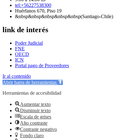
tel:+56227538300
Huérfanos 670, Piso 19
&nbsp&nbsp&nbsp&nbsp&nbsp(Santiago-Chile)
link de interés
Poder Judicial
FNE
OECD
ICN
Portal pago de Proveedores
Ir al contenido
Abrir barra de herramientas
Herramientas de accesibilidad
Aumentar texto
Disminuir texto
Escala de grises
Alto contraste
Contraste negativo
Fondo claro