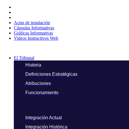
Ir
al
contenido
Actas de instalación
Cápsulas Informativas
Gráficas Informativas
Videos Instructivos Web
El Tribunal
Historia
Definiciones Estratégicas
Atribuciones
Funcionamiento
Integración Actual
Integración Histórica